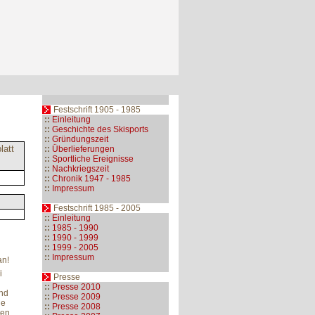
Festschrift 1905 - 1985
::
Einleitung
::
Geschichte des Skisports
::
Gründungszeit
latt
::
Überlieferungen
::
Sportliche Ereignisse
::
Nachkriegszeit
::
Chronik 1947 - 1985
::
Impressum
Festschrift 1985 - 2005
::
Einleitung
::
1985 - 1990
::
1990 - 1999
::
1999 - 2005
::
Impressum
an!
i
Presse
::
Presse 2010
und
::
Presse 2009
de
::
Presse 2008
ten