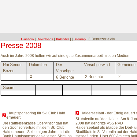
|
|
|
|
| 3 Benutzer aktiv
Diashow
Downloads
Kalender
Sitemap
Presse 2008
Auch im Jahre 2008 hoffen wir auf eine gute Zusammenarbeit mit den Medien
Rai Sender
Dolomiten
Der
Vinschgerwind
Gemeindeb
Bozen
Vinschger
2
2 Berichte
2
6 Berichte
Sciare
Hauptsponsoring für Ski Club Haid
Haiderseelauf - der Erfolg dauert 
erneuert
St. Valentin auf der Haide - Am 8. Jun
Die Raiffeisenkasse Obervinschgau hat
2008 hat der dritte VSS RVD
den Sponsorvertrag mit dem Ski Club
Haiderseelauf als Etappe der Dorf- 
Haid erneuert. Seit einigen Jahren ist die
Stadtläufe in St. Valentin auf der Hai
Bank Hauptsponsor des ältesten Skiclubs
stattgefunden. Über 600 Athleten hat