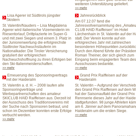
weiteren Unterstützung geliefert.
>> mehr
Lisa Agerer ist Südtirols jüngster
Jahresrückblick
Skistern
Am 07.12.07 fand die
St. Valentin/Nauders – Lisa Magdalena
Jahresvollversammlung des „Amateu
Agerer wird ­italienische Vizemeisterin im
CLUB HAID Raiffeisen“ im Hotel
Riesentorlauf, Drittplazierte im Super-G
Lärchenhain in St. Valentin auf der 
und mit zwei Siegen und einem 3. Platz in
statt. Der Verein konnte auf ein
der Juniorenwertung die erfolgreichste
erfolgreiches Jahr mit zahlreichen
Südtiroler Nachwuchsläuferin im
besonderen Höhepunkten zurückblic
Nationalkader. Die Tiroler Versicherung
Durch den Abend führte der Präsiden
gratuliert der erfolgreichen
Roman Theiner, der sich gleich zum
Nachwuchshoffnung zu ihren Erfolgen bei
Eingang beim engagierten Team des
den Ski-Italienmeisterschaften.
Ausschusses bedankte.
>> mehr
>> mehr
Erneuerung des Sponsoringvertrags
Grand Prix Raiffeisen auf der
mit der Haideralm
Haideralm
St. Valentin a. d. H. – 2008 laufen alle
St. Valentin – Aufgrund der Verschie
Sponsoringverträge und
des Grand Prix Raiffeisen auf dem W
Werbepartnerschaften des amateur
hat der Saisonauftakt der Grand Prix
SKICLUB HAID Raiffeisen aus. Derzeit ist
Rennserie dieses Jahr auf der Haid
der Ausschuss des Traditionsvereins mit
stattgefunden. 98 junge Athleten käm
der Suche nach Sponsoren betraut, und
am 6. Jänner auf dem Panoramahan
schon im Dezember konnten erste Erfolge
Haideralm um die ersten Siege.
verbucht werden.
>> mehr
>> mehr