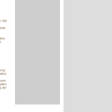
r SKI
Haide
ken.
t
bung
atles
eralm
pften
g der