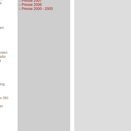
::
Presse 2007
t
::
Presse 2006
::
Presse 2000 - 2005
en.
orden
afür
d
ing
s SKI
er