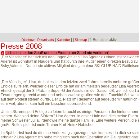
|
|
|
|
| 1 Benutzer aktiv
Diashow
Downloads
Kalender
Sitemap
Presse 2008
„Ich möchte den Spaß und die Freude am Sport nie verlieren“
„Der Vinschger“ hat sich mit der jungen Athletin Lisa Agerer zu einen Interview getr
Agerer ist wohnhaft in Nauders und hat durch ihre Mutter einen direkten Bezug zu 
&shy;Valentin. Dort ist sie aktives Mitglied des „amateur SKI CLUB HAID Raiffeisen
„Der Vinschger“: Lisa, du hattest in den letzten zwei Jahren bereits mehrere größe
Erfolge zu feiern, welcher dieser Erfolge hat dir am meisten bedeutet? Lisa Agerer:
Ehrlich gesagt der 3. Platz im Super-G der Assoluti in der Saison 08, weil ich dort a
Erwartungen gerecht wurde und neben zwei so großen wie den Fanchini Schwest
auf dem Podest stehen durfte. Der 2. Platz im Riesentorlauf bedeutet mir natürlich
sehr viel, aber er kam halt ein bisschen überraschend.
Um im Skirennsport Erfolge zu feiern braucht es einige Personen die hinter einem
stehen. Wer sind deine Stützen? Lisa Agerer: In erster Linie natürlich meine Eltern
meine Schwester Julia, irgendwie meine ganze Familie. Eine weitere Person, die 
große Rolle spielt, ist mein Trainer Karl-Heinz Habicher.
Im Spätherbst hast du dir eine Verletzung zugezogen, wie konntest du dich so schn
erholen? Lisa Agerer: Ich habe mir gleich nach der Operation ein Ziel gesetzt: das 