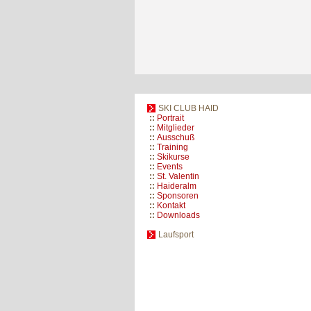
SKI CLUB HAID
::
Portrait
::
Mitglieder
::
Ausschuß
::
Training
::
Skikurse
::
Events
::
St. Valentin
::
Haideralm
::
Sponsoren
::
Kontakt
::
Downloads
Laufsport