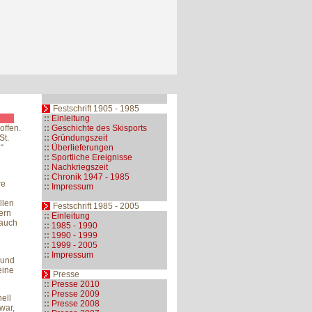
Festschrift 1905 - 1985
::
Einleitung
offen.
::
Geschichte des Skisports
St.
::
Gründungszeit
“
::
Überlieferungen
::
Sportliche Ereignisse
::
Nachkriegszeit
::
Chronik 1947 - 1985
re
::
Impressum
llen
Festschrift 1985 - 2005
ern
::
Einleitung
 auch
::
1985 - 1990
::
1990 - 1999
::
1999 - 2005
::
Impressum
 und
eine
Presse
::
Presse 2010
::
Presse 2009
ell
::
Presse 2008
war,