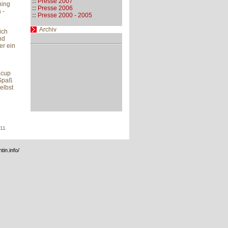
::
Presse 2007
ning
::
Presse 2006
 -
::
Presse 2000 - 2005
Archiv
ich
nd
er ein
acup
 Spaß
elbst
011
tin.info/