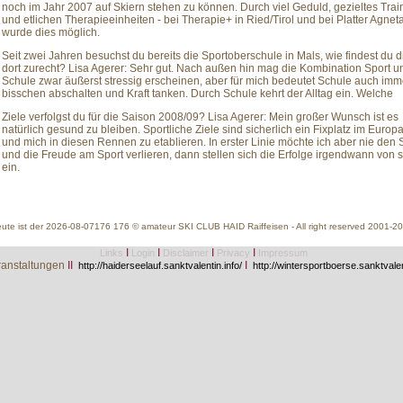
noch im Jahr 2007 auf Skiern stehen zu können. Durch viel Geduld, gezieltes Trai
und etlichen Therapieeinheiten - bei Therapie+ in Ried/Tirol und bei Platter Agneta
wurde dies möglich.
Seit zwei Jahren besuchst du bereits die Sportoberschule in Mals, wie findest du d
dort zurecht? Lisa Agerer: Sehr gut. Nach außen hin mag die Kombination Sport u
Schule zwar äußerst stressig erscheinen, aber für mich bedeutet Schule auch imm
bisschen abschalten und Kraft tanken. Durch Schule kehrt der Alltag ein. Welche
Ziele verfolgst du für die Saison 2008/09? Lisa Agerer: Mein großer Wunsch ist es
natürlich gesund zu bleiben. Sportliche Ziele sind sicherlich ein Fixplatz im Europ
und mich in diesen Rennen zu etablieren. In erster Linie möchte ich aber nie den
und die Freude am Sport verlieren, dann stellen sich die Erfolge irgendwann von s
ein.
ute ist der 2026-08-07176 176 © amateur SKI CLUB HAID Raiffeisen - All right reserved 2001-2
I
I
I
I
Links
Login
Disclaimer
Privacy
Impressum
anstaltungen
II
I
http://haiderseelauf.sanktvalentin.info/
http://wintersportboerse.sanktvalen