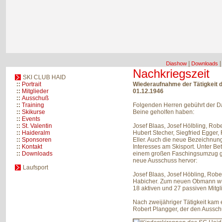
|
Diashow
Downloads
Nachkriegszeit
SKI CLUB HAID
::
Portrait
Wiederaufnahme der Tätigkeit 
::
Mitglieder
01.12.1946
::
Ausschuß
::
Training
Folgenden Herren gebührt der Da
::
Skikurse
Beine geholfen haben:
::
Events
::
St. Valentin
Josef Blaas, Josef Hölbling, Robe
::
Haideralm
Hubert Stecher, Siegfried Egger,
::
Sponsoren
Eller. Auch die neue Bezeichnun
::
Kontakt
Interesses am Skisport. Unter Bet
::
Downloads
einem großen Faschingsumzug ge
neue Ausschuss hervor:
Laufsport
Josef Blaas, Josef Höbling, Rob
Habicher. Zum neuen Obmann wurd
18 aktiven und 27 passiven Mit
Nach zweijähriger Tätigkeit ka
Robert Plangger, der den Ausschu