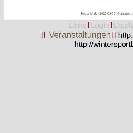
Heute ist der 2026-08-06 © amateur S
I
I
Links
Login
Discl
II
Veranstaltungen
II
http
http://wintersport