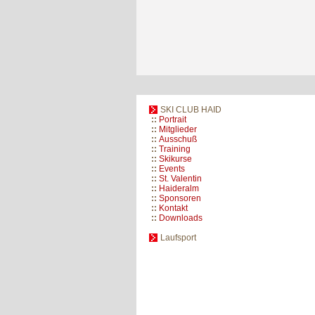
SKI CLUB HAID
::
Portrait
::
Mitglieder
::
Ausschuß
::
Training
::
Skikurse
::
Events
::
St. Valentin
::
Haideralm
::
Sponsoren
::
Kontakt
::
Downloads
Laufsport