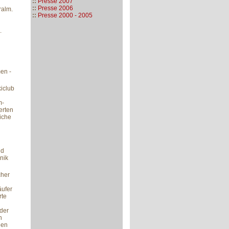
::
Presse 2007
::
Presse 2006
ralm.
::
Presse 2000 - 2005
.
en -
kiclub
m-
erten
iche
nd
nik
cher
äufer
rte
 der
h
nen