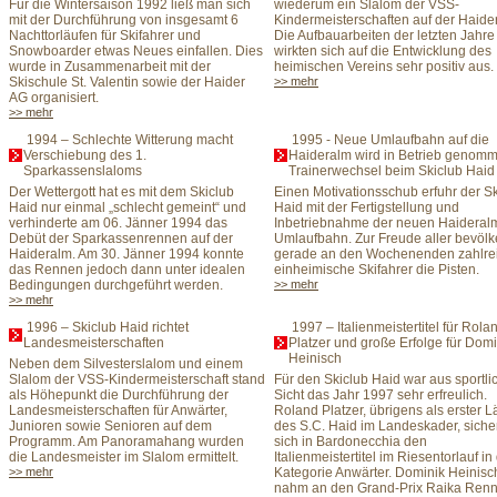
Für die Wintersaison 1992 ließ man sich
wiederum ein Slalom der VSS-
mit der Durchführung von insgesamt 6
Kindermeisterschaften auf der Haide
Nachttorläufen für Skifahrer und
Die Aufbauarbeiten der letzten Jahre
Snowboarder etwas Neues einfallen. Dies
wirkten sich auf die Entwicklung des
wurde in Zusammenarbeit mit der
heimischen Vereins sehr positiv aus. 
Skischule St. Valentin sowie der Haider
>> mehr
AG organisiert.
>> mehr
1994 – Schlechte Witterung macht
1995 - Neue Umlaufbahn auf die
Verschiebung des 1.
Haideralm wird in Betrieb genomm
Sparkassenslaloms
Trainerwechsel beim Skiclub Haid
Der Wettergott hat es mit dem Skiclub
Einen Motivationsschub erfuhr der S
Haid nur einmal „schlecht gemeint“ und
Haid mit der Fertigstellung und
verhinderte am 06. Jänner 1994 das
Inbetriebnahme der neuen Haideral
Debüt der Sparkassenrennen auf der
Umlaufbahn. Zur Freude aller bevölk
Haideralm. Am 30. Jänner 1994 konnte
gerade an den Wochenenden zahlre
das Rennen jedoch dann unter idealen
einheimische Skifahrer die Pisten.
Bedingungen durchgeführt werden.
>> mehr
>> mehr
1996 – Skiclub Haid richtet
1997 – Italienmeistertitel für Rola
Landesmeisterschaften
Platzer und große Erfolge für Domi
Heinisch
Neben dem Silvesterslalom und einem
Slalom der VSS-Kindermeisterschaft stand
Für den Skiclub Haid war aus sportli
als Höhepunkt die Durchführung der
Sicht das Jahr 1997 sehr erfreulich.
Landesmeisterschaften für Anwärter,
Roland Platzer, übrigens als erster L
Junioren sowie Senioren auf dem
des S.C. Haid im Landeskader, siche
Programm. Am Panoramahang wurden
sich in Bardonecchia den
die Landesmeister im Slalom ermittelt.
Italienmeistertitel im Riesentorlauf in
>> mehr
Kategorie Anwärter. Dominik Heinisc
nahm an den Grand-Prix Raika Ren