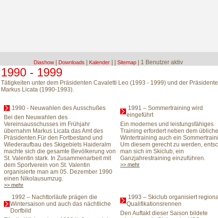
|
|
|
|
| 1 Benutzer aktiv
Diashow
Downloads
Kalender
Sitemap
1990 - 1999
Tätigkeiten unter dem Präsidenten Cavaletti Leo (1993 - 1999) und der Präsident
Markus Licata (1990-1993).
1990 - Neuwahlen des Ausschußes
1991 – Sommertraining wird
eingeführt
Bei den Neuwahlen des
Vereinsausschusses im Frühjahr
Ein modernes und leistungsfähiges
übernahm Markus Licata das Amt des
Training erfordert neben dem üblich
Präsidenten.Für den Fortbestand und
Wintertraining auch ein Sommertrain
Wiederaufbau des Skigebiets Haideralm
Um diesem gerecht zu werden, entsc
machte sich die gesamte Bevölkerung von
man sich im Skiclub, ein
St. Valentin stark. In Zusammenarbeit mit
Ganzjahrestraining einzuführen.
dem Sportverein von St. Valentin
>> mehr
organisierte man am 05. Dezember 1990
einen Nikolausumzug.
>> mehr
1992 – Nachttorläufe prägen die
1993 – Skiclub organisiert region
Wintersaison und auch das nächtliche
Qualifikationsrennen
Dorfbild
Den Auftakt dieser Saison bildete