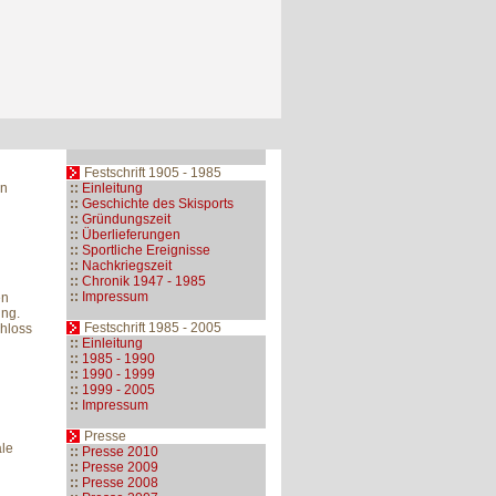
Festschrift 1905 - 1985
en
::
Einleitung
::
Geschichte des Skisports
::
Gründungszeit
::
Überlieferungen
::
Sportliche Ereignisse
::
Nachkriegszeit
::
Chronik 1947 - 1985
::
Impressum
en
ing.
Festschrift 1985 - 2005
hloss
::
Einleitung
::
1985 - 1990
::
1990 - 1999
::
1999 - 2005
::
Impressum
Presse
ale
::
Presse 2010
::
Presse 2009
::
Presse 2008