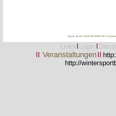
Heute ist der 2026-08-0946 46 © amateu
I
I
Links
Login
Discl
II
Veranstaltungen
II
http
http://wintersport