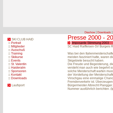
|
Diashow
Downloads
Presse 2000 - 2
SKI CLUB HAID
::
Portrait
Imposante Stimmung 2003
::
Mitglieder
SC Haid Raiffeisen-SV Burgeis R
::
Ausschuß
::
Training
Was bei den Italienmeisterschaf
::
Skikurse
meisten fasziniert hatte, waren d
::
Events
Skigebiete besucht haben.
::
St. Valentin
Die Freude und Begeisterung, di
::
Haideralm
versteht man auch wie begehrt so
::
Sponsoren
solche Meisterschaft warten muss
::
Kontakt
der Vorstellung der Meisterschaf
::
Downloads
Vinschgau eine einmalige Chance
Fremdenverkehr ist. Überzeugen 
Laufsport
Bürgermeister Albrecht Plangger.
Nummer ausführlich berichten. (lp