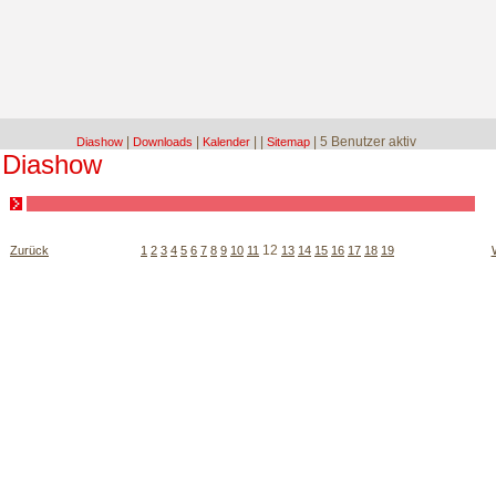
|
|
|
|
| 5 Benutzer aktiv
Diashow
Downloads
Kalender
Sitemap
Diashow
12
Zurück
1
2
3
4
5
6
7
8
9
10
11
13
14
15
16
17
18
19