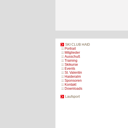
SKI CLUB HAID
::
Portrait
::
Mitglieder
::
Ausschuß
::
Training
::
Skikurse
::
Events
::
St. Valentin
::
Haideralm
::
Sponsoren
::
Kontakt
::
Downloads
Laufsport