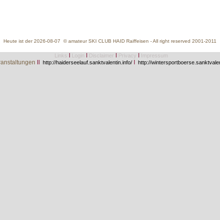
Heute ist der 2026-08-07 © amateur SKI CLUB HAID Raiffeisen - All right reserved 2001-2011
I
I
I
I
Links
Login
Disclaimer
Privacy
Impressum
anstaltungen
II
I
http://haiderseelauf.sanktvalentin.info/
http://wintersportboerse.sanktvalen